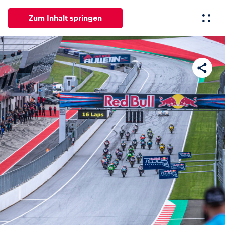
Zum Inhalt springen
Alle
News
Events
Erlebnisse
Seiten
Fahrze
News
Alle anzeigen
Events
Alle anzeigen