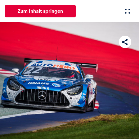
Zum Inhalt springen
Alle
News
Events
Erlebnisse
Seiten
Fahrze
News
Alle anzeigen
Events
Alle anzeigen