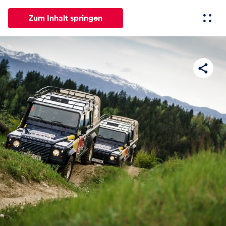
Zum Inhalt springen
Alle
News
Events
Erlebnisse
Seiten
Fahrze
News
Alle anzeigen
Events
Alle anzeigen