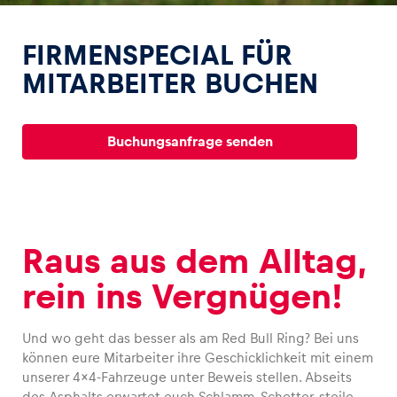
FIRMENSPECIAL FÜR
MITARBEITER BUCHEN
Erlebnisse
Buchungsanfrage senden
Alle anzeigen
Raus aus dem Alltag,
rein ins Vergnügen!
Seiten
Alle anzeigen
Und wo geht das besser als am Red Bull Ring? Bei uns
können eure Mitarbeiter ihre Geschicklichkeit mit einem
unserer 4×4-Fahrzeuge unter Beweis stellen. Abseits
des Asphalts erwartet euch Schlamm, Schotter, steile