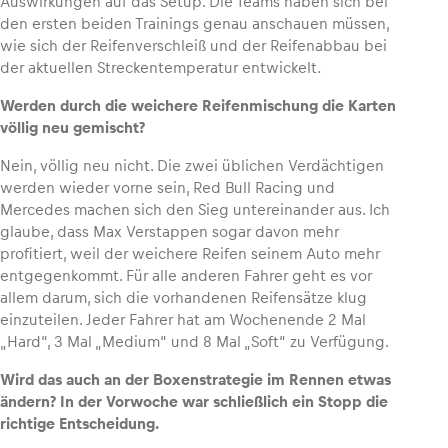
Auswirkungen auf das Setup. Die Teams haben sich bei
den ersten beiden Trainings genau anschauen müssen,
wie sich der Reifenverschleiß und der Reifenabbau bei
Glossar
der aktuellen Streckentemperatur entwickelt.
Alle anzeigen
Werden durch die weichere Reifenmischung die Karten
völlig neu gemischt?
Nein, völlig neu nicht. Die zwei üblichen Verdächtigen
werden wieder vorne sein, Red Bull Racing und
Mercedes machen sich den Sieg untereinander aus. Ich
glaube, dass Max Verstappen sogar davon mehr
profitiert, weil der weichere Reifen seinem Auto mehr
entgegenkommt. Für alle anderen Fahrer geht es vor
allem darum, sich die vorhandenen Reifensätze klug
einzuteilen. Jeder Fahrer hat am Wochenende 2 Mal
„Hard“, 3 Mal „Medium“ und 8 Mal „Soft“ zu Verfügung.
Wird das auch an der Boxenstrategie im Rennen etwas
ändern? In der Vorwoche war schließlich ein Stopp die
richtige Entscheidung.