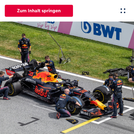
Zum Inhalt springen
Alle
News
Events
Erlebnisse
Seiten
Fahrze
News
Alle anzeigen
Events
Alle anzeigen