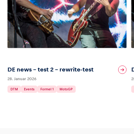
DE news – test 2 – rewrite-test
28. Januar 2026
2
DTM
Events
Formel 1
MotoGP