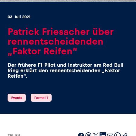
03. Juli 2021
Patrick Friesacher über
rennentscheidenden
Erlebnisse
„Faktor Reifen“
Alle anzeigen
Der frühere F1-Pilot und Instruktor am Red Bull
Ring erklärt den rennentscheidenden „Faktor
Reifen“.
Events
Formel 1
Seiten
Alle anzeigen
TEILEN