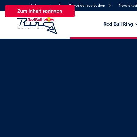
Anfrage senden
Fahrerlebnisse buchen
Tickets kau
Zum Inhalt springen
Red Bull Ring
21.3°
Temperatur
Alle
News
Events
Erlebnisse
Seiten
Fa
News
Alle anzeigen