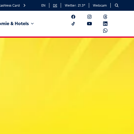
ashless Card
EN
DE
Wetter:
21.3
°
Webcam
mie & Hotels