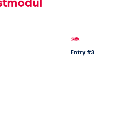
estmodul
Entry #3
Entry #7