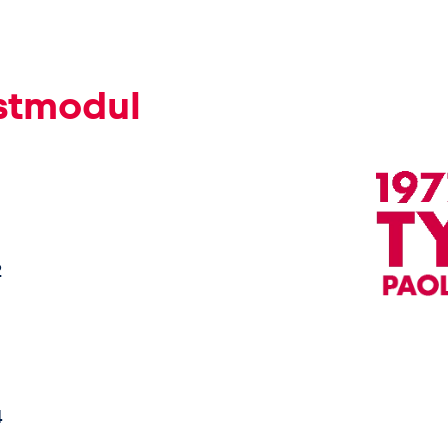
estmodul
2
4