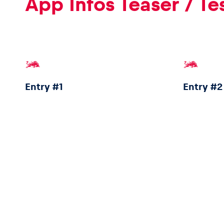
App Infos Teaser / T
Entry #1
Entry #2
Entry #5
Entry #6