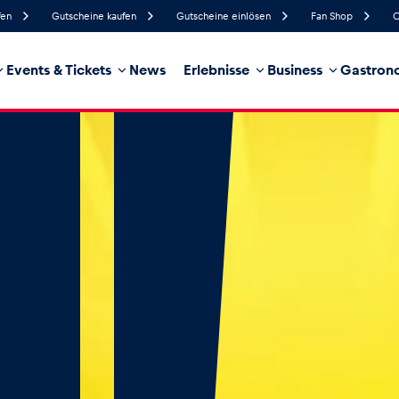
fen
Gutscheine kaufen
Gutscheine einlösen
Fan Shop
C
Events & Tickets
News
Erlebnisse
Business
Gastrono
78%
Luftfeuchtigkeit
13 km/h
Windgeschwindigkeit
32%
Regenwahrscheinlichkeit
West
Windrichtung
hrzeug
Business
Glossar