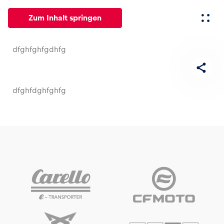
Zum Inhalt springen
dfghfghfgdhfg
Alle
News
Events
Erlebnisse
Seiten
Fahrze
dfghfdghfghfg
News
Alle anzeigen
Events
Alle anzeigen