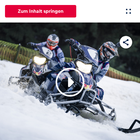
Zum Inhalt springen
Alle
News
Events
Erlebnisse
Seiten
Fahrze
News
Alle anzeigen
Events
Alle anzeigen